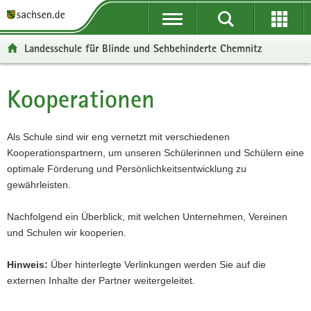
P
P
H
W
F
o
o
a
e
o
r
r
u
i
o
Landesschule für Blinde und Sehbehinderte Chemnitz
t
t
p
t
t
a
a
t
e
e
l
l
i
r
r
Kooperationen
Hauptinhalt
ü
n
n
e
-
b
a
h
I
B
e
v
a
n
e
Als Schule sind wir eng vernetzt mit verschiedenen
r
i
l
f
r
Kooperationspartnern, um unseren Schülerinnen und Schülern eine
g
g
t
o
e
optimale Förderung und Persönlichkeitsentwicklung zu
r
a
r
i
gewährleisten.
e
t
m
c
i
i
a
h
Nachfolgend ein Überblick, mit welchen Unternehmen, Vereinen
f
o
t
und Schulen wir kooperien.
e
n
i
n
o
Hinweis:
Über hinterlegte Verlinkungen werden Sie auf die
d
n
externen Inhalte der Partner weitergeleitet.
e
N