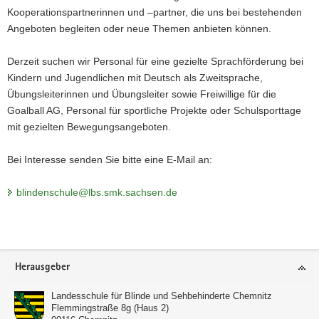
.
s
r
d
Kooperationspartnerinnen und –partner, die uns bei bestehenden
d
e
e
e
Angeboten begleiten oder neue Themen anbieten können.
e
n
g
r
.
y
v
Derzeit suchen wir Personal für eine gezielte Sprachförderung bei
d
m
e
Kindern und Jugendlichen mit Deutsch als Zweitsprache,
e
n
r
Übungsleiterinnen und Übungsleiter sowie Freiwillige für die
a
e
Goalball AG, Personal für sportliche Projekte oder Schulsporttage
s
i
mit gezielten Bewegungsangeboten.
i
n
u
.
Bei Interesse senden Sie bitte eine E-Mail an:
m
d
.
e
blindenschule@lbs.smk.sachsen.de
d
/
e
Weitere
/
Information
Footer-
Herausgeber
Bereich
Landesschule für Blinde und Sehbehinderte Chemnitz
Flemmingstraße 8g (Haus 2)