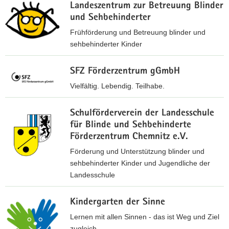
Landeszentrum zur Betreuung Blinder
a
und Sehbehinderter
v
Frühförderung und Betreuung blinder und
i
sehbehinderter Kinder
g
a
h
t
SFZ Förderzentrum gGmbH
t
i
t
Vielfältig. Lebendig. Teilhabe.
o
p
h
n
s
Schulförderverein der Landesschule
t
:
für Blinde und Sehbehinderte
t
/
Förderzentrum Chemnitz e.V.
p
/
s
Förderung und Unterstützung blinder und
w
:
sehbehinderter Kinder und Jugendliche der
w
/
Landesschule
w
/
.
h
w
l
Kindergarten der Sinne
t
w
z
t
Lernen mit allen Sinnen - das ist Weg und Ziel
w
-
p
zugleich