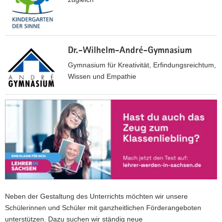
.
s
s
s
e
:
f
h
/
z
w
e
/
-
Dr.-Wilhelm-André-Gymnasium
w
n
w
c
w
-
Gymnasium für Kreativität, Erfindungsreichtum,
w
h
.
c
Wissen und Empathie
w
e
s
h
.
m
f
e
h
b
n
z
m
t
l
i
-
n
t
i
t
c
i
p
n
z
h
t
s
d
.
e
z
:
e
d
m
.
/
n
e
n
s
/
f
/
i
a
a
o
Neben der Gestaltung des Unterrichts möchten wir unsere
t
c
n
e
Schülerinnen und Schüler mit ganzheitlichen Förderangeboten
z
h
d
r
unterstützen. Dazu suchen wir ständig neue