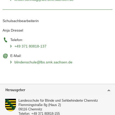
Schulsachbearbeiterin
Anja Dressel
Telefon:
+49 371 80818-137
E-Mail:
blindenschule@lbs.smk.sachsen.de
Weitere
Information
Footer-
Herausgeber
Bereich
Landesschule für Blinde und Sehbehinderte Chemnitz
Flemmingstraße 8g (Haus 2)
09116
Chemnitz
Telefon:
+49 371 80818-155