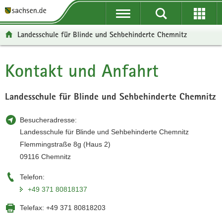
P
P
H
W
F
o
o
a
e
o
r
r
u
i
o
Landesschule für Blinde und Sehbehinderte Chemnitz
t
t
p
t
t
a
a
t
e
e
l
l
i
r
r
Kontakt und Anfahrt
Hauptinhalt
ü
n
n
e
-
b
a
h
I
B
e
v
a
n
e
Landesschule für Blinde und Sehbehinderte Chemnitz
r
i
l
f
r
g
g
t
o
e
Besucheradresse:
r
a
r
i
Landesschule für Blinde und Sehbehinderte Chemnitz
e
t
m
c
Flemmingstraße 8g (Haus 2)
i
i
a
h
09116 Chemnitz
f
o
t
e
n
i
Telefon:
n
o
+49 371 80818137
d
n
Telefax:
+49 371 80818203
e
N