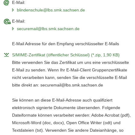
E-Mail:
a
blindenschule@lbs.smk.sachsen.de
v
i
E-Mail:
g
securemail@lbs.smk.sachsen.de
a
t
E-Mail Adresse für den Empfang verschlüsselter E-Mails
i
S/MIME-Zertifikat (öffentlicher Schlüssel) (*.zip, 1,90 KB)
o
n
Bitte verwenden Sie das Zertifikat um uns eine verschlüsselte
E-Mail zu senden. Wenn Ihr E-Mail-Client Gruppenzertifikate
nicht verarbeiten kann, senden Sie die verschlüsselte E-Mail
bitte direkt an: securemail@lbs.smk.sachsen.de
Sie können an diese E-Mail-Adresse auch qualifiziert
elektronisch signierte Dokumente übersenden. Folgende
Dateiformate können verarbeitet werden: Adobe Acrobat (pdf),
Microsoft-Word (doc, docx), Open Office Writer (odt) und
Textdateien (txt). Verwenden Sie andere Dateianhänge, so