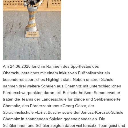
a
v
i
g
a
t
i
o
n
Am 24.06.2026 fand im Rahmen des Sportfestes des
Oberschulbereiches mit einem inklusiven Fußballturnier ein
besonderes sportliches Highlight statt. Neben unserer Schule
nahmen drei weitere Schulen aus Chemnitz mit unterschiedlichen
Förderschwerpunkten daran teil. Bei sehr heißem Sommerwetter
traten die Teams der Landesschule für Blinde und Sehbehinderte
Chemnitz, des Förderzentrums »Georg Götz«, der
Sprachheilschule »Ernst Busch« sowie der Janusz-Korczak-Schule
Chemnitz in spannenden Spielen gegeneinander an. Die
Schülerinnen und Schüler zeigten dabei viel Einsatz, Teamgeist und