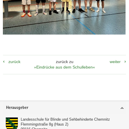
zurück
zurück zu
weiter
»Eindrücke aus dem Schulleben«
Weitere
Information
Footer-
Herausgeber
Bereich
Landesschule für Blinde und Sehbehinderte Chemnitz
Flemmingstraße 8g (Haus 2)