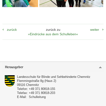
zurück
zurück zu
weiter
»Eindrücke aus dem Schulleben«
Weitere
Information
Footer-
Herausgeber
Bereich
Landesschule für Blinde und Sehbehinderte Chemnitz
Flemmingstraße 8g (Haus 2)
09116
Chemnitz
Telefon:
+49 371 80818-155
Telefax:
+49 371 80818-203
E-Mail:
Schulleitung