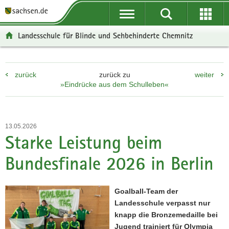
P
P
H
W
F
o
o
a
e
o
r
r
u
i
o
Landesschule für Blinde und Sehbehinderte Chemnitz
t
t
p
t
t
a
a
t
e
e
l
l
i
r
r
zurück
zurück zu
weiter
ü
n
n
e
-
»Eindrücke aus dem Schulleben«
b
a
h
I
B
e
v
a
n
e
r
i
l
f
r
g
g
t
o
e
13.05.2026
r
a
r
i
Starke Leistung beim
e
t
m
c
Bundesfinale 2026 in Berlin
i
i
a
h
f
o
t
e
n
i
Goalball-Team der
n
o
Landesschule verpasst nur
d
n
knapp die Bronzemedaille bei
e
Jugend trainiert für Olympia
N