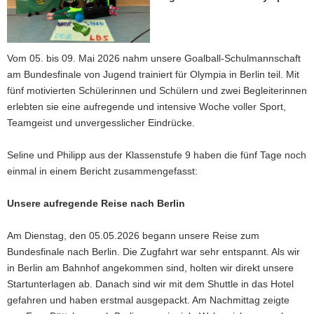
a
v
i
Vom 05. bis 09. Mai 2026 nahm unsere Goalball-Schulmannschaft
g
am Bundesfinale von Jugend trainiert für Olympia in Berlin teil. Mit
a
fünf motivierten Schülerinnen und Schülern und zwei Begleiterinnen
t
erlebten sie eine aufregende und intensive Woche voller Sport,
i
Teamgeist und unvergesslicher Eindrücke.
o
n
Seline und Philipp aus der Klassenstufe 9 haben die fünf Tage noch
einmal in einem Bericht zusammengefasst:
Unsere aufregende Reise nach Berlin
Am Dienstag, den 05.05.2026 begann unsere Reise zum
Bundesfinale nach Berlin. Die Zugfahrt war sehr entspannt. Als wir
in Berlin am Bahnhof angekommen sind, holten wir direkt unsere
Startunterlagen ab. Danach sind wir mit dem Shuttle in das Hotel
gefahren und haben erstmal ausgepackt. Am Nachmittag zeigte